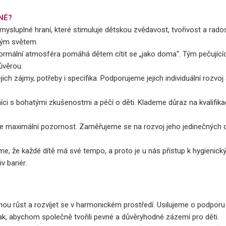
NÉ?
ysluplné hraní, které stimuluje dětskou zvědavost, tvořivost a radost
lným světem.
ormální atmosféra pomáhá dětem cítit se „jako doma“. Tým pečujícíc
ůvěrou.
ch zájmy, potřeby i specifika. Podporujeme jejich individuální rozvoj 
ci s bohatými zkušenostmi a péčí o děti. Klademe důraz na kvalifika
 maximální pozornost. Zaměřujeme se na rozvoj jeho jedinečných do
, že každé dítě má své tempo, a proto je u nás přístup k hygienickým
v bariér.
ou růst a rozvíjet se v harmonickém prostředí. Usilujeme o podporu j
tak, abychom společně tvořili pevné a důvěryhodné zázemí pro děti.