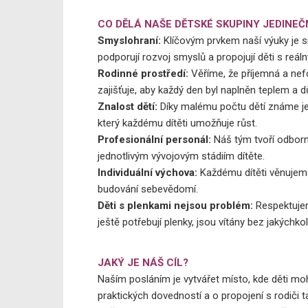
CO DĚLÁ NAŠE DĚTSKÉ SKUPINY JEDINEČ
Smyslohraní:
Klíčovým prvkem naší výuky je sm
podporují rozvoj smyslů a propojují děti s reá
Rodinné prostředí:
Věříme, že příjemná a nef
zajišťuje, aby každý den byl naplněn teplem a d
Znalost dětí:
Díky malému počtu dětí známe jeji
který každému dítěti umožňuje růst.
Profesionální personál:
Náš tým tvoří odborní
jednotlivým vývojovým stádiím dítěte.
Individuální výchova:
Každému dítěti věnujeme
budování sebevědomí.
Děti s plenkami nejsou problém:
Respektujeme
ještě potřebují plenky, jsou vítány bez jakýchkoli
JAKÝ JE NÁŠ CÍL?
Naším posláním je vytvářet místo, kde děti moh
praktických dovedností a o propojení s rodiči 