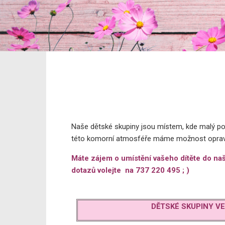
Naše dětské skupiny jsou místem, kde malý počet
této komorní atmosféře máme možnost opravdu
Máte zájem o umístění vašeho dítěte do naš
dotazů volejte na
737 220 495
; )
DĚTSKÉ SKUPINY V